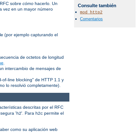
l RFC sobre
cómo
hacerlo. Un
Consulte también
ada vez en un mayor número
mod_http2
Comentarios
le (por ejemplo capturando el
ecuencia de octetos de longitud
me
.
 un intercambio de mensajes de
d-of-line blocking" de HTTP 1.1 y
no lo resolvió completamente).
acterísticas descritas por el RFC
a segura '
'. Para
permite el
h2
h2c
saber como su aplicación web