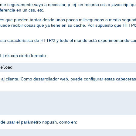
liente seguramente vaya a necesitar, p. ej. un recurso css o javascript
ferencia en un css, etc.
tudes que pueden tardar desde unos pocos milisegundos a medio segund
te puede recibir cosas que ya tiene en su cache. Por supuesto que HTTP
sta característica de HTTP/2 y todo el mundo está experimentando co
con cierto formato:
Link
reload
 al cliente. Como desarrollador web, puede configurar estas cabeceras
ede usar el parámetro
, como en:
nopush