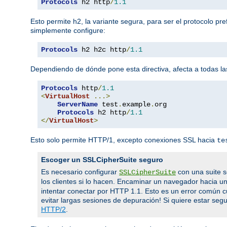
Protocols
 h2 http
/
1.1
Esto permite h2, la variante segura, para ser el protocolo pr
simplemente configure:
Protocols
 h2 h2c http
/
1.1
Dependiendo de dónde pone esta directiva, afecta a todas las
Protocols
 http
/
1.1
<
VirtualHost
...>
ServerName
 test
.
example
.
org

Protocols
 h2 http
/
1.1
</
VirtualHost
>
Esto solo permite HTTP/1, excepto conexiones SSL hacia
te
Escoger un SSLCipherSuite seguro
Es necesario configurar
con una suite s
SSLCipherSuite
los clientes si lo hacen. Encaminar un navegador hacia u
intentar conectar por HTTP 1.1. Esto es un error común 
evitar largas sesiones de depuración! Si quiere estar segur
HTTP/2
.