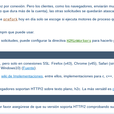
ez por conexión. Pero los clientes, como los navegadores, enviarán mu
 que dura más de la cuenta), las otras solicitudes se quedarán atasc
que
hoy en día solo se escoge si ejecuta motores de proceso q
prefork
 mpm que puede usar.
 solicitudes, puede configurar la directiva
para hacerlo p
H2MinWorkers
ero solo en conexiones SSL: Firefox (v43), Chrome (v45), Safari (sin
n Windows10) (
Fuente
).
a
wiki de Implementaciones
, entre ellos, implementaciones para c, c++, 
egadores soportan HTTP/2 sobre texto plano, h2c. La más versátil es
c
or favor asegúrese de que su versión soporta HTTP/2 comprobando s