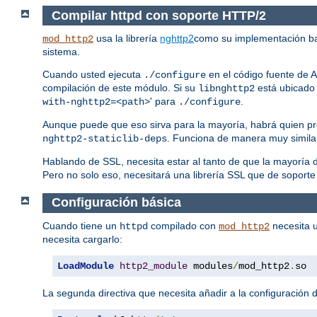
Compilar httpd con soporte HTTP/2
usa la librería
nghttp2
como su implementación b
mod_http2
sistema.
Cuando usted ejecuta
en el código fuente de A
./configure
compilación de este módulo. Si su
está ubicado 
libnghttp2
' para
.
with-nghttp2=<path>
./configure
Aunque puede que eso sirva para la mayoría, habrá quien pr
. Funciona de manera muy simila
nghttp2-staticlib-deps
Hablando de SSL, necesita estar al tanto de que la mayorí
Pero no solo eso, necesitará una librería SSL que de soporte
Configuración básica
Cuando tiene un
compilado con
necesita u
httpd
mod_http2
necesita cargarlo:
LoadModule
http2_module
 modules
/
mod_http2
.
so
La segunda directiva que necesita añadir a la configuración d