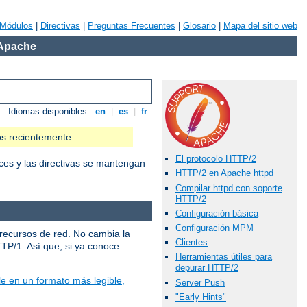
Módulos
|
Directivas
|
Preguntas Frecuentes
|
Glosario
|
Mapa del sitio web
 Apache
Idiomas disponibles:
en
|
es
|
fr
os recientemente.
El protocolo HTTP/2
ces y las directivas se mantengan
HTTP/2 en Apache httpd
Compilar httpd con soporte
HTTP/2
Configuración básica
Configuración MPM
 recursos de red. No cambia la
Clientes
TTP/1. Así que, si ya conoce
Herramientas útiles para
depurar HTTP/2
e en un formato más legible,
Server Push
"Early Hints"