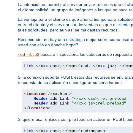
La intención es permitir al servidor enviar recursos que el c
el cliente solicitó, un grupo de imágenes a las que se hace re
La ventaja para el cliente es que ahorra tiempo para solici
entre el cliente y el servidor. La desventaja es que el clien
tales solicitudes, pero aun así se malgastan recursos.
Resumiendo: no hay una estrategia mejor sobre cómo usar e
usted con ella en Apache httpd?
busca e inspecciona las cabeceras de respuesta
mod_http2
Link
</
xxx
.
css
>;
rel
=
preload
,
</
xxx
.
js
>;
 rel
=
p
Si la conexión soporta PUSH, estos dos recursos se enviarán
respuesta de su aplicación o configurar su servidor con:
<
Location
/
xxx
.
html
>
Header
 add 
Link
"</xxx.css>;rel=preload"
Header
 add 
Link
"</xxx.js>;rel=preload"
</
Location
>
Si quiere usar enlaces con
sin activar un PUSH, pu
preload
Link
</
xxx
.
css
>;
rel
=
preload
;
nopush