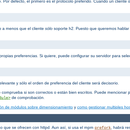
 Por defecto, el primero es el protocolo preferido. Cuando un cliente o
o a menos que el cliente
sólo
soporte h2. Puesto que queremos hablar 
propias preferencias. Si quiere, puede configurar su servidor para selec
elevante y sólo el orden de preferencia del cliente será decisorio.
e comprueba si son correctos o están bien escritos. Puede mencionar p
de comprobación.
dule>
ón de módulos sobre dimensionamiento
y
como gestionar multiples hos
o que se ofrecen con httpd. Aun así, si usa el mpm
, habrá re
prefork