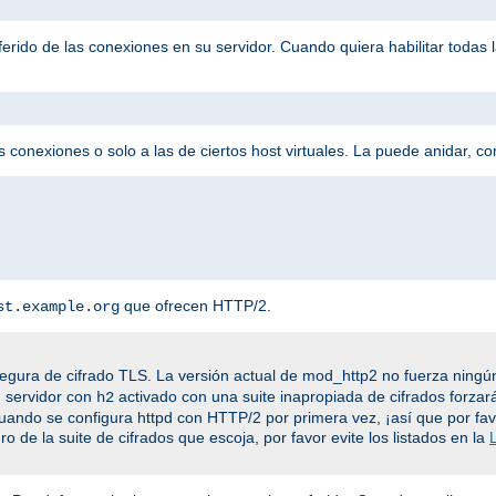
eferido de las conexiones en su servidor. Cuando quiera habilitar todas
 conexiones o solo a las de ciertos host virtuales. La puede anidar, c
que ofrecen HTTP/2.
st.example.org
egura de cifrado TLS. La versión actual de mod_http2 no fuerza ningún
n servidor con
activado con una suite inapropiada de cifrados forzar
h2
cuando se configura httpd con HTTP/2 por primera vez, ¡así que por fa
o de la suite de cifrados que escoja, por favor evite los listados en la