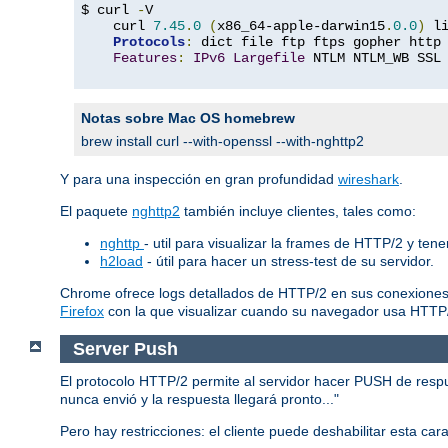
$ curl 
-
V

    curl 
7.45
.
0
(
x86_64-apple-darwin15
.
0.0
)
 l
Protocols
:
 dict file ftp ftps gopher http
Features
:
IPv6
Largefile
 NTLM NTLM_WB SSL
Notas sobre Mac OS homebrew
brew install curl --with-openssl --with-nghttp2
Y para una inspección en gran profundidad
wireshark
.
El paquete
nghttp2
también incluye clientes, tales como:
nghttp
- util para visualizar la frames de HTTP/2 y ten
h2load
- útil para hacer un stress-test de su servidor.
Chrome ofrece logs detallados de HTTP/2 en sus conexiones
Firefox
con la que visualizar cuando su navegador usa HTTP
Server Push
El protocolo HTTP/2 permite al servidor hacer PUSH de respues
nunca envió y la respuesta llegará pronto..."
Pero hay restricciones: el cliente puede deshabilitar esta ca