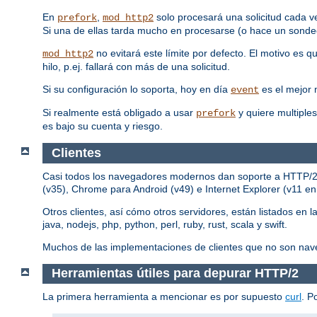
En
,
solo procesará una solicitud cada v
prefork
mod_http2
Si una de ellas tarda mucho en procesarse (o hace un sondeo
no evitará este límite por defecto. El motivo es 
mod_http2
hilo, p.ej. fallará con más de una solicitud.
Si su configuración lo soporta, hoy en día
es el mejor
event
Si realmente está obligado a usar
y quiere multiples
prefork
es bajo su cuenta y riesgo.
Clientes
Casi todos los navegadores modernos dan soporte a HTTP/2, p
(v35), Chrome para Android (v49) e Internet Explorer (v11 e
Otros clientes, así cómo otros servidores, están listados en l
java, nodejs, php, python, perl, ruby, rust, scala y swift.
Muchos de las implementaciones de clientes que no son nav
Herramientas útiles para depurar HTTP/2
La primera herramienta a mencionar es por supuesto
curl
. P