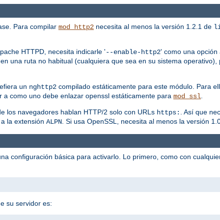
ase. Para compilar
necesita al menos la versión 1.2.1 de
mod_http2
l
pache HTTPD, necesita indicarle '
' como una opción a
--enable-http2
en una ruta no habitual (cualquiera que sea en su sistema operativo), 
efiera un
compilado estáticamente para este módulo. Para ell
nghttp2
r a como uno debe enlazar openssl estáticamente para
.
mod_ssl
a de los navegadores hablan HTTP/2 solo con URLs
. Así que ne
https:
 a la extensión
. Si usa OpenSSL, necesita al menos la versión 1.0
ALPN
na configuración básica para activarlo. Lo primero, como con cualqui
e su servidor es: