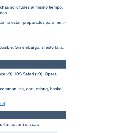
chas solicitudes al mismo tiempo.
adas.
ue no están preparados para multi-
osible. Sin embargo, si esto falla,
ce v9), iOS Safari (v9), Opera
common lisp, dart, erlang, haskell,
url
.
us
:
Características