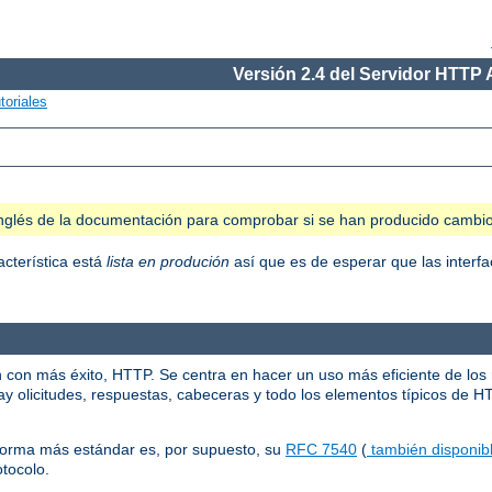
Versión 2.4 del Servidor HTTP
toriales
n inglés de la documentación para comprobar si se han producido cambi
acterística está
lista en produción
así que es de esperar que las interfa
n con más éxito, HTTP. Se centra en hacer un uso más eficiente de los
y olicitudes, respuestas, cabeceras y todo los elementos típicos de H
norma más estándar es, por supuesto, su
RFC 7540
(
también disponibl
otocolo.