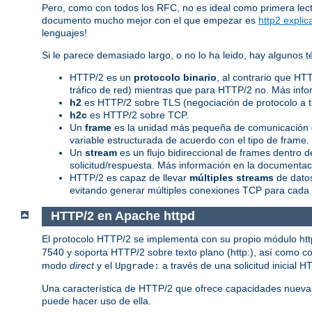
Pero, como con todos los RFC, no es ideal como primera lec
documento mucho mejor con el que empezar es
http2 explic
lenguajes!
Si le parece demasiado largo, o no lo ha leido, hay algunos
HTTP/2 es un
protocolo binario
, al contrario que HT
tráfico de red) mientras que para HTTP/2 no. Más info
h2
es HTTP/2 sobre TLS (negociación de protocolo a 
h2c
es HTTP/2 sobre TCP.
Un
frame
es la unidad más pequeña de comunicación d
variable estructurada de acuerdo con el tipo de frame
Un
stream
es un flujo bidireccional de frames dentro
solicitud/respuesta. Más información en la documentaci
HTTP/2 es capaz de llevar
múltiples streams
de datos
evitando generar múltiples conexiones TCP para cada 
HTTP/2 en Apache httpd
El protocolo HTTP/2 se implementa con su propio módulo ht
7540 y soporta HTTP/2 sobre texto plano (http:), así como con
modo
direct
y el
a través de una solicitud inicial H
Upgrade:
Una característica de HTTP/2 que ofrece capacidades nueva
puede hacer uso de ella.