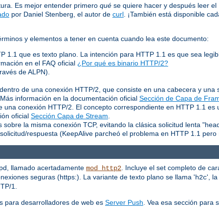
tura. Es mejor entender primero
qué
se quiere hacer y después leer e
ado
por Daniel Stenberg, el autor de
curl
. ¡También está disponible c
 términos y elementos a tener en cuenta cuando lea este documento:
TP 1.1 que es texto plano. La intención para HTTP 1.1 es que sea legib
rmación en el FAQ oficial
¿Por qué es binario HTTP/2?
través de ALPN).
entro de una conexión HTTP/2, que consiste en una cabecera y una s
. Más información en la documentación oficial
Sección de Capa de Fra
 de una conexión HTTP/2. El concepto correspondiente en HTTP 1.1 es
ón oficial
Sección Capa de Stream
.
 sobre la misma conexión TCP, evitando la clásica solicitud lenta "hea
solicitud/respuesta (KeepAlive parcheó el problema en HTTP 1.1 pero 
tpd, llamado acertadamente
. Incluye el set completo de car
mod_http2
exiones seguras (https:). La variante de texto plano se llama '
', l
h2c
TTP/1.
s para desarrolladores de web es
Server Push
. Vea esa sección para 