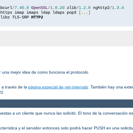
ibcurl
/
7.45
.
0
OpenSSL
/
1.0
.
2d
 zlib
/
1.2
.
8
 nghttp2
/
1.3
.
4
 https imap imaps ldap ldaps pop3 
[...]
 libz TLS-SRP 
HTTP2
er una mejor idea de como funciona el protocolo.
 a través de la
página especial de net-internals
. También hay una exte
/2.
tas a un cliente que nunca las solicitó. El tono de la conversación es:
racterística y el servidor entonces solo podrá hacer PUSH en una solicit