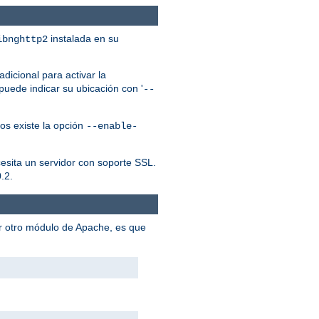
instalada en su
ibnghttp2
dicional para activar la
puede indicar su ubicación con '
--
os existe la opción
--enable-
cesita un servidor con soporte SSL.
.2.
er otro módulo de Apache, es que