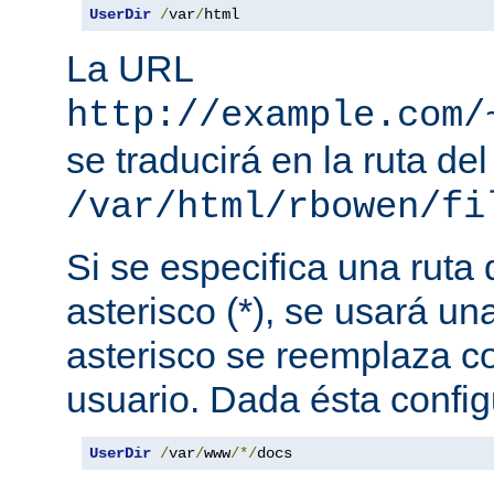
UserDir
/
var
/
html
La URL
http://example.com/
se traducirá en la ruta del
/var/html/rbowen/fi
Si se especifica una ruta
asterisco (*), se usará una
asterisco se reemplaza c
usuario. Dada ésta config
UserDir
/
var
/
www
/*/
docs