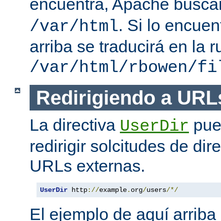
encuentra, Apache busc
. Si lo encue
/var/html
arriba se traducirá en la r
/var/html/rbowen/fi
Redirigiendo a URL
La directiva
pue
UserDir
redirigir solcitudes de dir
URLs externas.
UserDir
 http
://
example
.
org
/
users
/*/
El ejemplo de aquí arriba 