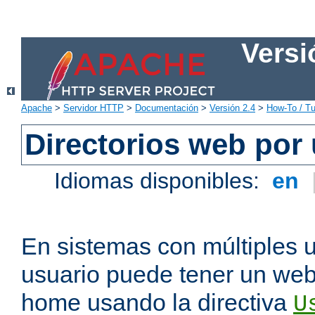
Versi
Apache
>
Servidor HTTP
>
Documentación
>
Versión 2.4
>
How-To / Tu
Directorios web por
Idiomas disponibles:
en
En sistemas con múltiples 
usuario puede tener un webs
home usando la directiva
U