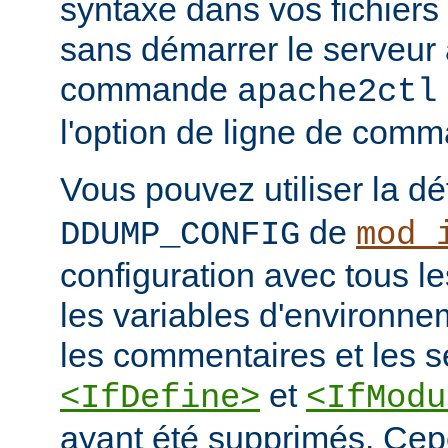
syntaxe dans vos fichiers
sans démarrer le serveur à
commande
apache2ctl
l'option de ligne de co
Vous pouvez utiliser la dé
de
DDUMP_CONFIG
mod_
configuration avec tous les
les variables d'environne
les commentaires et les s
et
<IfDefine>
<IfModu
ayant été supprimés. Cepe