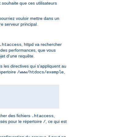
t souhaite que ces utilisateurs
pourriez vouloir mettre dans un
re serveur principal.
, httpd va rechercher
.htaccess
n des performances, que vous
jet d'une requête.
 les directives qui s'appliquent au
répertoire
,
/www/htdocs/exemple
her des fichiers
,
.htaccess
isés pour le répertoire
, ce qui est
/