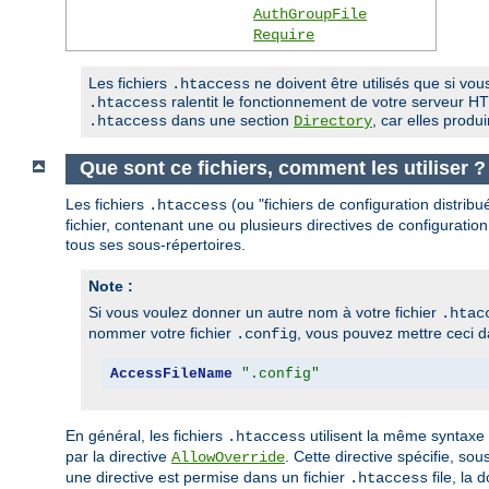
AuthGroupFile
Require
Les fichiers
ne doivent être utilisés que si vous
.htaccess
ralentit le fonctionnement de votre serveur HTT
.htaccess
dans une section
, car elles prod
.htaccess
Directory
Que sont ce fichiers, comment les utiliser ?
Les fichiers
(ou "fichiers de configuration distrib
.htaccess
fichier, contenant une ou plusieurs directives de configuration
tous ses sous-répertoires.
Note :
Si vous voulez donner un autre nom à votre fichier
.htac
nommer votre fichier
, vous pouvez mettre ceci da
.config
AccessFileName
".config"
En général, les fichiers
utilisent la même syntaxe
.htaccess
par la directive
. Cette directive spécifie, so
AllowOverride
une directive est permise dans un fichier
file, la 
.htaccess