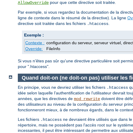
pour que cette directive soit traitée.
AllowOverride
Par exemple, si vous regardez la documentation de la direct
ligne de contexte dans le résumé de la directive). La ligne
Ov
directive soit traitée dans les fichiers
.
.htaccess
Exemple :
Contexte :
configuration du serveur, serveur virtuel, direc
Override:
FileInfo
Si vous n'êtes pas sûr qu'une directive particulière soit perm
pour ".htaccess".
Quand doit-on (ne doit-on pas) utiliser les f
En principe, vous ne devriez utiliser les fichiers
qu
.htaccess
idée selon laquelle l'authentification de l'utilisateur devrait to
années, que les directives de
doivent être défi
mod_rewrite
des utilisateurs au niveau de la configuration du serveur princ
fonctionneront mieux, à de nombreux égards, dans le contexte
Les fichiers
ne devraient être utilisés que dans le
.htaccess
répertoire, mais ne possèdent pas l'accès root sur le système
incessantes, il peut être intéressant de permettre aux utilisa