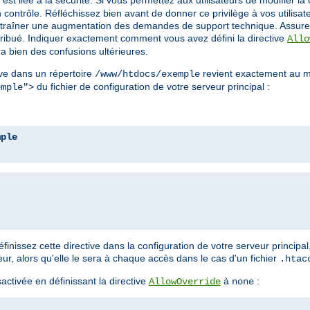
est liée à la sécurité. Si vous permettez aux utilisateurs de modifier la 
contrôle. Réfléchissez bien avant de donner ce privilège à vos utilisa
a entraîner une augmentation des demandes de support technique. Assure
ttribué. Indiquer exactement comment vous avez défini la directive
Allo
a bien des confusions ultérieures.
ve dans un répertoire
revient exactement au m
/www/htdocs/exemple
du fichier de configuration de votre serveur principal :
emple">
mple
nissez cette directive dans la configuration de votre serveur principal
, alors qu'elle le sera à chaque accès dans le cas d'un fichier
.htac
ctivée en définissant la directive
à
:
AllowOverride
none