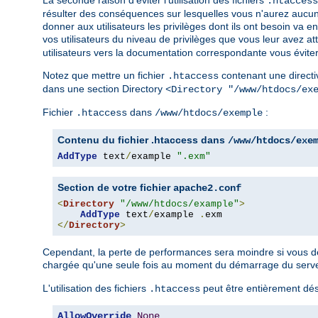
La seconde raison d'éviter l'utilisation des fichiers
.htaccess
résulter des conséquences sur lesquelles vous n'aurez aucun 
donner aux utilisateurs les privilèges dont ils ont besoin v
vos utilisateurs du niveau de privilèges que vous leur avez a
utilisateurs vers la documentation correspondante vous éviter
Notez que mettre un fichier
contenant une directi
.htaccess
dans une section Directory
<Directory "/www/htdocs/ex
Fichier
dans
:
.htaccess
/www/htdocs/exemple
Contenu du fichier .htaccess dans
/www/htdocs/exe
AddType
 text
/
example 
".exm"
Section de votre fichier
apache2.conf
<
Directory
"/www/htdocs/example"
>
AddType
 text
/
example 
.
</
Directory
>
Cependant, la perte de performances sera moindre si vous défi
chargée qu'une seule fois au moment du démarrage du serveur
L'utilisation des fichiers
peut être entièrement désa
.htaccess
AllowOverride
None