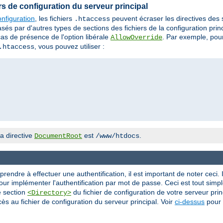
iers de configuration du serveur principal
nfiguration
, les fichiers
peuvent écraser les directives des
.htaccess
 par d'autres types de sections des fichiers de la configuration princi
cas de présence de l'option libérale
. Par exemple, pour
AllowOverride
, vous pouvez utiliser :
.htaccess
a directive
est
.
DocumentRoot
/www/htdocs
ndre à effectuer une authentification, il est important de noter ceci. I
ur implémenter l'authentification par mot de passe. Ceci est tout simple
e section
du fichier de configuration de votre serveur princ
<Directory>
ès au fichier de configuration du serveur principal. Voir
ci-dessus
pour 