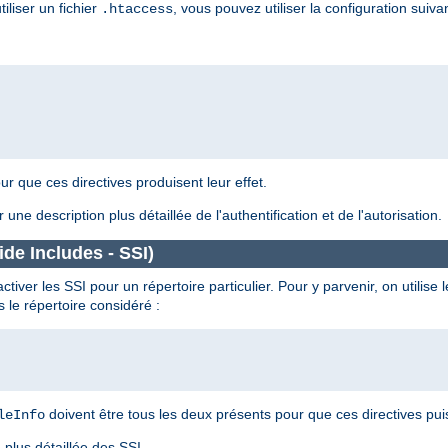
liser un fichier
, vous pouvez utiliser la configuration suiva
.htaccess
ur que ces directives produisent leur effet.
 une description plus détaillée de l'authentification et de l'autorisation.
de Includes - SSI)
iver les SSI pour un répertoire particulier. Pour y parvenir, on utilise l
 le répertoire considéré :
doivent être tous les deux présents pour que ces directives puis
leInfo
plus détaillée des SSI.