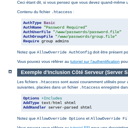
Ceci étant dit, si vous pensez que vous devez quand-même uti
Contenu du fichier
:
.htaccess
AuthType
Basic
AuthName
"Password Required"
AuthUserFile
"/www/passwords/password.file"
AuthGroupFile
"/www/passwords/group.file"
Require
 group admins
Notez que
doit être présent po
AllowOverride AuthConfig
Vous pouvez vous référer au
tutoriel sur l'authentification
pour
Exemple d'Inclusion Côté Serveur (Server Si
Les fichiers
sont aussi couramment utilisés pour act
.htaccess
suivantes, placées dans un fichier
enregistré dans
.htaccess
Options
+Includes
AddType
 text
/
AddHandler
 server-parsed shtml
Notez que
et
AllowOverride Options
AllowOverride Fi
Vous pouvez vous référer au
tutoriel SSI
pour une description 