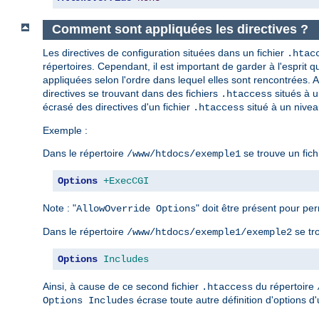
Comment sont appliquées les directives ?
Les directives de configuration situées dans un fichier
.htac
répertoires. Cependant, il est important de garder à l'esprit qu
appliquées selon l'ordre dans lequel elles sont rencontrées. Ai
directives se trouvant dans des fichiers
situés à u
.htaccess
écrasé des directives d'un fichier
situé à un nivea
.htaccess
Exemple :
Dans le répertoire
se trouve un fich
/www/htdocs/exemple1
Options
+ExecCGI
Note : "
" doit être présent pour perm
AllowOverride Options
Dans le répertoire
se tr
/www/htdocs/exemple1/exemple2
Options
Includes
Ainsi, à cause de ce second fichier
du répertoire
.htaccess
écrase toute autre définition d'options d'
Options Includes