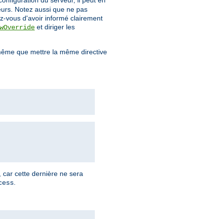
configuration du serveur, il peut en
teurs. Notez aussi que ne pas
z-vous d'avoir informé clairement
et diriger les
wOverride
ême que mettre la même directive
, car cette dernière ne sera
.
cess