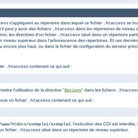
s'appliquent au répertoire dans lequel ce fichier
se tro
cess
.htaccess
'il peut y avoir des fichiers
dans les répertoires de niveau s
.htaccess
nsi, les directives d'un fichier
situé dans un répertoire parti
.htaccess
n niveau supérieur dans l'arborescence des répertoires. Et ces derniè
u encore plus haut, ou dans le fichier de configuration du serveur princi
ier
contenant ce qui suit :
.htaccess
ettre l'utilisation de la directive "
" dans les fichiers
Options
.htacces
ouve un fichier
contenant ce qui suit :
.htaccess
, l'exécution des CGI est interdite, 
/www/htdocs/exemple1/exemple2
un fichier
situé dans un répertoire de niveau supérieur.
.htaccess