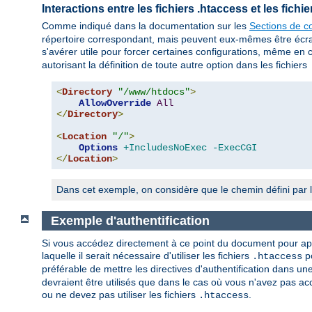
Interactions entre les fichiers .htaccess et les fich
Comme indiqué dans la documentation sur les
Sections de co
répertoire correspondant, mais peuvent eux-mêmes être écrasés
s'avérer utile pour forcer certaines configurations, même en 
autorisant la définition de toute autre option dans les fichiers
<
Directory
"/www/htdocs"
>
AllowOverride
All
</
Directory
>
<
Location
"/"
>
Options
+IncludesNoExec
-ExecCGI
</
Location
>
Dans cet exemple, on considère que le chemin défini par l
Exemple d'authentification
Si vous accédez directement à ce point du document pour appre
laquelle il serait nécessaire d'utiliser les fichiers
po
.htaccess
préférable de mettre les directives d'authentification dans un
devraient être utilisés que dans le cas où vous n'avez pas acc
ou ne devez pas utiliser les fichiers
.
.htaccess