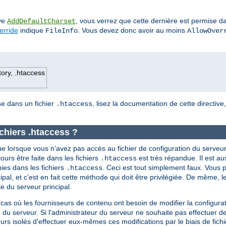
ive
, vous verrez que cette dernière est permise da
AddDefaultCharset
erride
indique
. Vous devez donc avoir au moins
FileInfo
AllowOver
tory, .htaccess
ise dans un fichier
, lisez la documentation de cette directive
.htaccess
ichiers .htaccess ?
e lorsque vous n'avez pas accès au fichier de configuration du serveur
ujours être faite dans les fichiers
est très répandue. Il est a
.htaccess
nies dans les fichiers
. Ceci est tout simplement faux. Vous p
.htaccess
ipal, et c'est en fait cette méthode qui doit être privilégiée. De même, l
 du serveur principal.
 cas où les fournisseurs de contenu ont besoin de modifier la configura
 du serveur. Si l'administrateur du serveur ne souhaite pas effectuer d
teurs isolés d'effectuer eux-mêmes ces modifications par le biais de fich