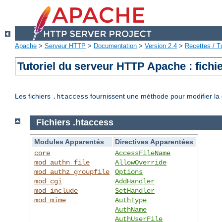
Apache
>
Serveur HTTP
>
Documentation
>
Version 2.4
>
Recettes / Tu
Tutoriel du serveur HTTP Apache : fichi
Les fichiers
fournissent une méthode pour modifier la 
.htaccess
Fichiers .htaccess
Modules Apparentés
Directives Apparentées
core
AccessFileName
mod_authn_file
AllowOverride
mod_authz_groupfile
Options
mod_cgi
AddHandler
mod_include
SetHandler
mod_mime
AuthType
AuthName
AuthUserFile