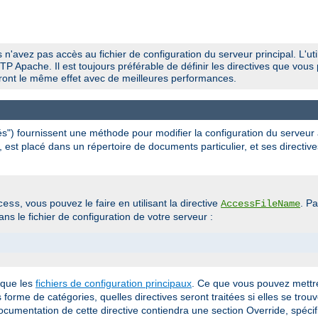
 n'avez pas accès au fichier de configuration du serveur principal. L'util
P Apache. Il est toujours préférable de définir les directives que vous 
uiront le même effet avec de meilleures performances.
ués") fournissent une méthode pour modifier la configuration du serveur
, est placé dans un répertoire de documents particulier, et ses directive
, vous pouvez le faire en utilisant la directive
. P
cess
AccessFileName
ns le fichier de configuration de votre serveur :
 que les
fichiers de configuration principaux
. Ce que vous pouvez mettre
us forme de catégories, quelles directives seront traitées si elles se trou
documentation de cette directive contiendra une section Override, spécif