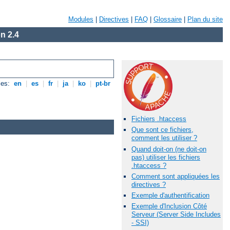
Modules
|
Directives
|
FAQ
|
Glossaire
|
Plan du site
n 2.4
les:
en
|
es
|
fr
|
ja
|
ko
|
pt-br
Fichiers .htaccess
Que sont ce fichiers,
comment les utiliser ?
Quand doit-on (ne doit-on
pas) utiliser les fichiers
.htaccess ?
Comment sont appliquées les
directives ?
Exemple d'authentification
Exemple d'Inclusion Côté
Serveur (Server Side Includes
- SSI)