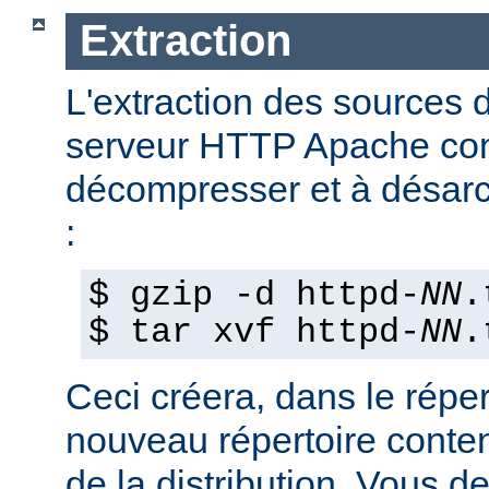
Extraction
L'extraction des sources d
serveur HTTP Apache con
décompresser et à désarch
:
$ gzip -d httpd-
NN
.
$ tar xvf httpd-
NN
.
Ceci créera, dans le réper
nouveau répertoire conte
de la distribution. Vous d