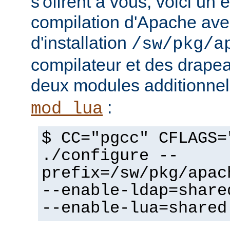
s'offrent à vous, voici un
compilation d'Apache avec
d'installation
/sw/pkg/a
compilateur et des drapeau
deux modules additionne
:
mod_lua
$ CC="pgcc" CFLAGS=
./configure --
prefix=/sw/pkg/apac
--enable-ldap=share
--enable-lua=shared