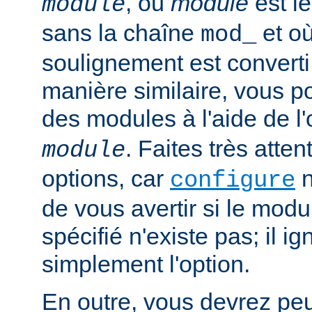
, où
module
est l
module
sans la chaîne
et où
mod_
soulignement est converti 
manière similaire, vous p
des modules à l'aide de l
. Faites très atten
module
options, car
n
configure
de vous avertir si le mod
spécifié n'existe pas; il ig
simplement l'option.
En outre, vous devrez peut