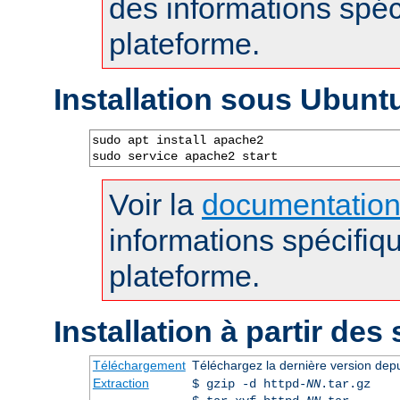
des informations spéc
plateforme.
Installation sous Ubunt
sudo apt install apache2

sudo service apache2 start
Voir la
documentatio
informations spécifiq
plateforme.
Installation à partir des
Téléchargement
Téléchargez la dernière version dep
Extraction
$ gzip -d httpd-
NN
.tar.gz