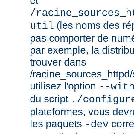
et
/racine_sources_h
(les noms des rép
util
pas comporter de numé
par exemple, la distrib
trouver dans
/racine_sources_httpd/sr
utilisez l'option
--wit
du script
./configur
plateformes, vous devre
les paquets
corre
-dev