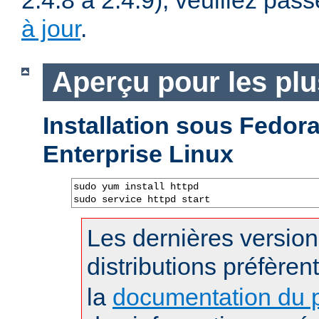
2.4.8 à 2.4.9), veuillez pass
à jour
.
Aperçu pour les pl
Installation sous Fedo
Enterprise Linux
sudo yum install httpd

sudo service httpd start
Les dernières versio
distributions préfèren
la
documentation du p