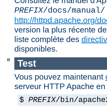
Consultez le manuel d'Ap
PREFIX
/docs/manual/
http://httpd.apache.org/do
version la plus récente de
liste complète des
directi
disponibles.
Test
Vous pouvez maintenant
serveur HTTP Apache en 
$
PREFIX
/bin/apache