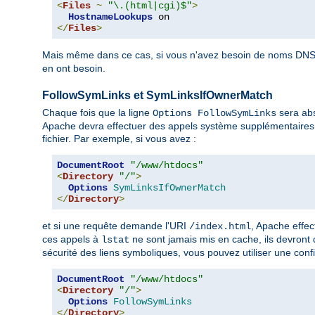
<
Files
~
"\.(html|cgi)$"
>
HostnameLookups
</
Files
>
Mais même dans ce cas, si vous n'avez besoin de noms DNS 
en ont besoin.
FollowSymLinks et SymLinksIfOwnerMatch
Chaque fois que la ligne
sera abs
Options FollowSymLinks
Apache devra effectuer des appels système supplémentaires 
fichier. Par exemple, si vous avez :
DocumentRoot
"/www/htdocs"
<
Directory
"/"
>
Options
SymLinksIfOwnerMatch
</
Directory
>
et si une requête demande l'URI
, Apache effe
/index.html
ces appels à
ne sont jamais mis en cache, ils devront
lstat
sécurité des liens symboliques, vous pouvez utiliser une confi
DocumentRoot
"/www/htdocs"
<
Directory
"/"
>
Options
FollowSymLinks
</
Directory
>