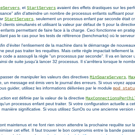
, et
avaient des effets drastiques sur les pe
reServers
StartServers
sance" afin d'atteindre un nombre de processus enfants suffisant pour s
par
, seulement un processus enfant par seconde était cré
StartServers
 clients simultanés et utilisant la valeur par défaut de
pour la directi
5
nfants permettant de faire face à la charge. Ceci fonctionne en pratiq
dant pas le cas pour les tests de référence (benchmarks) où le serveu
afin d'éviter l'enlisement de la machine dans le démarrage de nouveau
e peut pas traiter les requêtes. Mais cette règle impactait tellement 
le code a assoupli la règle "un processus par seconde". Il va en lancer
nsi de suite jusqu'à lancer 32 processus. Il s'arrêtera lorsque le nomb
 passer de manipuler les valeurs des directives
,
MinSpareServers
Ma
, un message est émis vers le journal des erreurs. Si vous voyez appa
 guider, utilisez les informations délivrées par le module
mod_statu
ction est définie par la valeur de la directive
MaxConnectionsPerChi
qu'un processus enfant peut traiter. Si votre configuration actuelle a ce
de manière significative. Si vous utilisez SunOs ou une ancienne version 
ont maintenus et ne font rien sinon attendre la prochaine requête sur l
imiser cet effet. Il faut trouver le bon compromis entre la bande passa