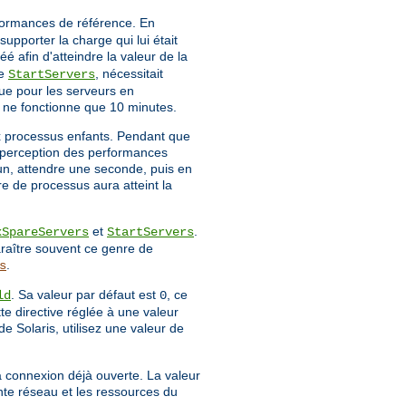
rformances de référence. En
upporter la charge qui lui était
é afin d'atteindre la valeur de la
ve
, nécessitait
StartServers
ue pour les serveurs en
r ne fonctionne que 10 minutes.
x processus enfants. Pendant que
la perception des performances
 un, attendre une seconde, puis en
re de processus aura atteint la
et
.
xSpareServers
StartServers
raître souvent ce genre de
.
s
. Sa valeur par défaut est
, ce
ld
0
tte directive réglée à une valeur
de Solaris, utilisez une valeur de
a connexion déjà ouverte. La valeur
nte réseau et les ressources du