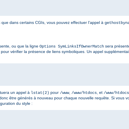
que dans certains CGIs, vous pouvez effectuer l'appel à
gethostbyn
ente, ou que la ligne
sera présent
Options SymLinksIfOwnerMatch
pour vérifier la présence de liens symboliques. Un appel supplémenta
ctuera un appel à
pour
,
, et
lstat(2)
/www
/www/htdocs
/www/htdocs
 donc être générés à nouveau pour chaque nouvelle requête. Si vous vo
guration du style :