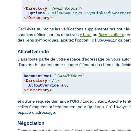
<
Directory
"/www/htdocs"
>
Options
-FollowSymLinks
+SymLinksIfOwnerMat
</
Directory
>
Ceci évite au moins les vérifications supplémentaires pour le
chemins définis par les directives
ou
en 
Alias
RewriteRule
des liens symboliques, ajoutez l'option
parto
FollowSymLinks
AllowOverride
Dans toute partie de votre espace d'adressage où vous autoris
d'ouvrir
pour chaque élément du chemin du fichie
.htaccess
DocumentRoot
"/www/htdocs"
<
Directory
"/"
>
AllowOverride
</
Directory
>
et qu'une requête demande l'URI
, Apache tent
/index.html
celles évoquées précédemment pour
Options FollowSymL
espace d'adressage.
Négociation
Dans la mesure du possible, évitez toute négociation de cont