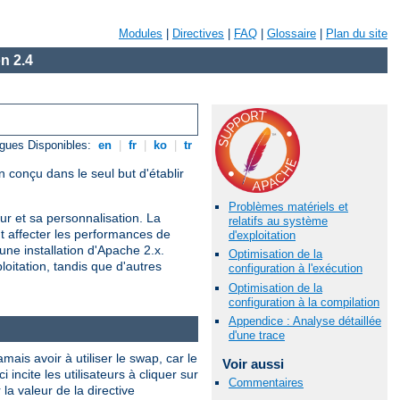
Modules
|
Directives
|
FAQ
|
Glossaire
|
Plan du site
n 2.4
gues Disponibles:
en
|
fr
|
ko
|
tr
 conçu dans le seul but d'établir
Problèmes matériels et
r et sa personnalisation. La
relatifs au système
nt affecter les performances de
d'exploitation
une installation d'Apache 2.x.
Optimisation de la
oitation, tandis que d'autres
configuration à l'exécution
Optimisation de la
configuration à la compilation
Appendice : Analyse détaillée
d'une trace
is avoir à utiliser le swap, car le
Voir aussi
ncite les utilisateurs à cliquer sur
Commentaires
a valeur de la directive