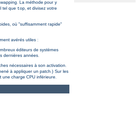
 swapping. La méthode pour y
l tel que
, et divisez votre
top
rapides, où "suffisamment rapide"
ment avérés utiles :
 nombreux éditeurs de systèmes
es dernières années.
tches nécessaires à son activation.
mené à appliquer un patch.) Sur les
t une charge CPU inférieure.