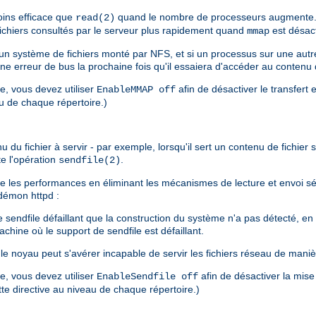
ins efficace que
quand le nombre de processeurs augmente. 
read(2)
 fichiers consultés par le serveur plus rapidement quand
est désact
mmap
s un système de fichiers monté par NFS, et si un processus sur une au
une erreur de bus la prochaine fois qu'il essaiera d'accéder au contenu
re, vous devez utiliser
afin de désactiver le transfert 
EnableMMAP off
au de chaque répertoire.)
u fichier à servir - par exemple, lorsqu'il sert un contenu de fichier sta
te l'opération
.
sendfile(2)
liore les performances en éliminant les mécanismes de lecture et envoi 
u démon httpd :
endfile défaillant que la construction du système n'a pas détecté, en pa
chine où le support de sendfile est défaillant.
e noyau peut s'avérer incapable de servir les fichiers réseau de maniè
re, vous devez utiliser
afin de désactiver la mise
EnableSendfile off
ette directive au niveau de chaque répertoire.)