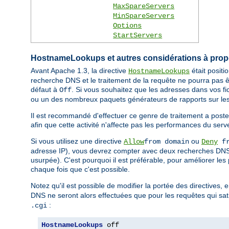
MaxSpareServers
MinSpareServers
Options
StartServers
HostnameLookups et autres considérations à pro
Avant Apache 1.3, la directive
était posit
HostnameLookups
recherche DNS et le traitement de la requête ne pourra pas ê
défaut à
. Si vous souhaitez que les adresses dans vos fi
Off
ou un des nombreux paquets générateurs de rapports sur les
Il est recommandé d'effectuer ce genre de traitement a poste
afin que cette activité n'affecte pas les performances du serv
Si vous utilisez une directive
ou
Allow
from domain
Deny
fr
adresse IP), vous devrez compter avec deux recherches DNS (
usurpée). C'est pourquoi il est préférable, pour améliorer les
chaque fois que c'est possible.
Notez qu'il est possible de modifier la portée des directives, 
DNS ne seront alors effectuées que pour les requêtes qui sati
:
.cgi
HostnameLookups