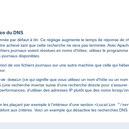
pos du DNS
ionnée par défaut à
. Ce réglage augmente le temps de réponse de ch
On
tre achevé tant que cette recherche ne sera pas terminée. Avec Apache 
chiers journaux soient résolues en noms d'hôtes, utilisez le programm
 journaux disponibles.
riori de vos fichiers journaux sur une autre machine que celle qui hébe
eur.
(ce qui signifie que vous utilisez un nom d'hôte ou un nom
om domain
une recherche inverse suivie d'une recherche directe pour s'assurer q
 performances, d'utiliser des adresses IP plutôt que des noms lorsqu'on 
en les plaçant par exemple à l'intérieur d'une section
<Location "/ser
sfont aux critères. Voici un exemple qui désactive les recherches DNS 