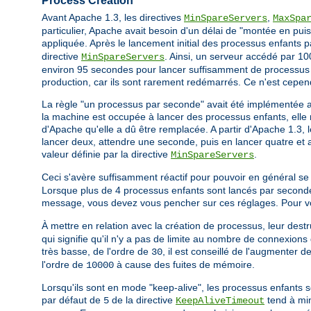
Process Creation
Avant Apache 1.3, les directives
,
MinSpareServers
MaxSpa
particulier, Apache avait besoin d'un délai de "montée en puis
appliquée. Après le lancement initial des processus enfants 
directive
. Ainsi, un serveur accédé par 100
MinSpareServers
environ 95 secondes pour lancer suffisamment de processus e
production, car ils sont rarement redémarrés. Ce n'est cepen
La règle "un processus par seconde" avait été implémentée 
la machine est occupée à lancer des processus enfants, elle n
d'Apache qu'elle a dû être remplacée. A partir d'Apache 1.3, 
lancer deux, attendre une seconde, puis en lancer quatre et ai
valeur définie par la directive
.
MinSpareServers
Ceci s'avère suffisamment réactif pour pouvoir en général se
Lorsque plus de 4 processus enfants sont lancés par seconde
message, vous devez vous pencher sur ces réglages. Pour vous
À mettre en relation avec la création de processus, leur destru
qui signifie qu'il n'y a pas de limite au nombre de connexions 
très basse, de l'ordre de
, il est conseillé de l'augmenter 
30
l'ordre de
à cause des fuites de mémoire.
10000
Lorsqu'ils sont en mode "keep-alive", les processus enfants s
par défaut de
de la directive
tend à min
5
KeepAliveTimeout