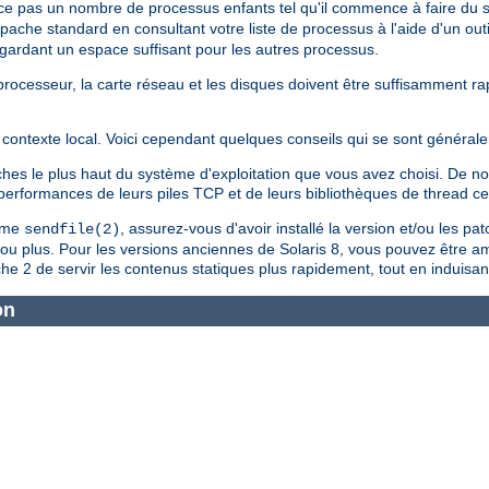
ce pas un nombre de processus enfants tel qu'il commence à faire du
Apache standard en consultant votre liste de processus à l'aide d'un outi
n gardant un espace suffisant pour les autres processus.
le processeur, la carte réseau et les disques doivent être suffisamment 
contexte local. Voici cependant quelques conseils qui se sont générale
tches le plus haut du système d'exploitation que vous avez choisi. De
s performances de leurs piles TCP et de leurs bibliothèques de thread c
tème
, assurez-vous d'avoir installé la version et/ou les pa
sendfile(2)
4 ou plus. Pour les versions anciennes de Solaris 8, vous pouvez être a
e 2 de servir les contenus statiques plus rapidement, tout en induisan
on