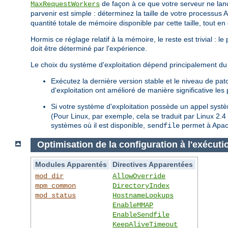
de façon à ce que votre serveur ne lan
MaxRequestWorkers
parvenir est simple : déterminez la taille de votre processus 
quantité totale de mémoire disponible par cette taille, tout e
Hormis ce réglage relatif à la mémoire, le reste est trivial : 
doit être déterminé par l'expérience.
Le choix du système d'exploitation dépend principalement du 
Exécutez la dernière version stable et le niveau de pa
d'exploitation ont amélioré de manière significative le
Si votre système d'exploitation possède un appel sys
(Pour Linux, par exemple, cela se traduit par Linux 2.
systèmes où il est disponible,
permet à Apach
sendfile
Optimisation de la configuration à l'exécuti
Modules Apparentés
Directives Apparentées
mod_dir
AllowOverride
mpm_common
DirectoryIndex
mod_status
HostnameLookups
EnableMMAP
EnableSendfile
KeepAliveTimeout