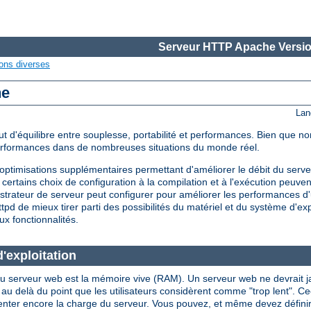
Serveur HTTP Apache Versio
ons diverses
he
Lan
d'équilibre entre souplesse, portabilité et performances. Bien que non
performances dans de nombreuses situations du monde réel.
timisations supplémentaires permettant d'améliorer le débit du serveu
certains choix de configuration à la compilation et à l'exécution peuve
strateur de serveur peut configurer pour améliorer les performances d'
d de mieux tirer parti des possibilités du matériel et du système d'expl
ux fonctionnalités.
'exploitation
u serveur web est la mémoire vive (RAM). Un serveur web ne devrait jama
là du point que les utilisateurs considèrent comme "trop lent". Ceci i
enter encore la charge du serveur. Vous pouvez, et même devez définir l