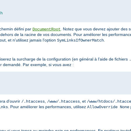
ch
 chemin défini par
. Notez que vous devrez ajouter des s
DocumentRoot
dehors de la racine de vos documents. Pour améliorer les performances
ut, et n'utilisez jamais l'option
.
SymLinksIfOwnerMatch
erez la surcharge de la configuration (en général à l'aide de fichiers
r demandé. Par exemple, si vous avez :
era d'ouvrir
,
, et
/.htaccess
/www/.htaccess
/www/htdocs/.htacc
. Pour améliorer les performances, utilisez
inks
AllowOverride None
enu si vous tenez au moindre gain en performances. En pratique toutefo