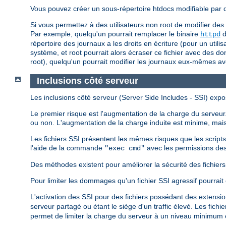
Vous pouvez créer un sous-répertoire htdocs modifiable par d'a
Si vous permettez à des utilisateurs non root de modifier des
Par exemple, quelqu'un pourrait remplacer le binaire
d
httpd
répertoire des journaux a les droits en écriture (pour un utili
système, et root pourrait alors écraser ce fichier avec des do
root), quelqu'un pourrait modifier les journaux eux-mêmes a
Inclusions côté serveur
Les inclusions côté serveur (Server Side Includes - SSI) expo
Le premier risque est l'augmentation de la charge du serveur. 
ou non. L'augmentation de la charge induite est minime, mais 
Les fichiers SSI présentent les mêmes risques que les script
l'aide de la commande
avec les permissions des
"exec cmd"
Des méthodes existent pour améliorer la sécurité des fichiers S
Pour limiter les dommages qu'un fichier SSI agressif pourrait 
L'activation des SSI pour des fichiers possédant des extensi
serveur partagé ou étant le siège d'un traffic élevé. Les fich
permet de limiter la charge du serveur à un niveau minimum et