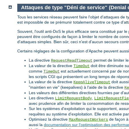
Attaques de type "Déni de service" (Denial 
Tous les services réseau peuvent faire l'objet d'attaques de t
est impossible de se prémunir totalement contre ce type d'at
Souvent, l'outil anti-DoS le plus efficace sera constitué par 
peuvent être configurés de façon à limiter le nombre de co
d'attaques simples. Bien sûr, ceci n'est d'aucun secours cont
Certains réglages de la configuration d'Apache peuvent aussi
La directive
permet de limiter l
RequestReadTimeout
La valeur de la directive
doit être diminuée su
TimeOut
comme
est actuellement concerné par de nomb
TimeOut
les scripts CGI qui présentent un long temps de répon
La valeur de la directive
doit aussi
KeepAliveTimeout
"maintien en vie" (keepalives) à l'aide de la directive
Ke
Les valeurs des différentes directives fournies par d'au
Les directives
,
LimitRequestBody
LimitRequestFie
avec prudence afin de limiter la consommation de ress
Sur les systèmes d'exploitation qui le supportent, assu
requêtes au système d'exploitation. Elle est activée p
Optimisez la directive
de façon à 
MaxRequestWorkers
aussi la
documentation sur l'optimisation des perform