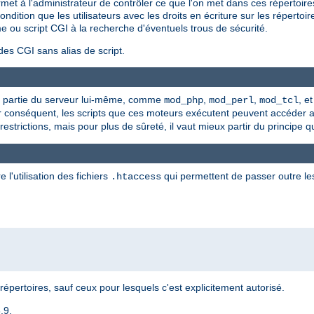
et à l'administrateur de contrôler ce que l'on met dans ces répertoir
dition que les utilisateurs avec les droits en écriture sur les répertoi
e ou script CGI à la recherche d'éventuels trous de sécurité.
des CGI sans alias de script.
que partie du serveur lui-même, comme
,
,
, e
mod_php
mod_perl
mod_tcl
ar conséquent, les scripts que ces moteurs exécutent peuvent accéder
strictions, mais pour plus de sûreté, il vaut mieux partir du principe q
 l'utilisation des fichiers
qui permettent de passer outre les
.htaccess
répertoires, sauf ceux pour lesquels c'est explicitement autorisé.
.9.