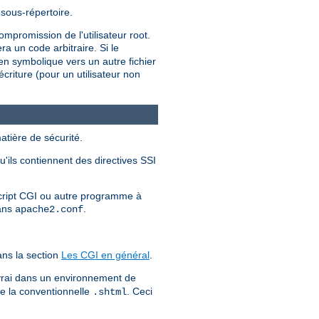
 sous-répertoire.
mpromission de l'utilisateur root.
a un code arbitraire. Si le
ien symbolique vers un autre fichier
criture (pour un utilisateur non
atière de sécurité.
u'ils contiennent des directives SSI
 script CGI ou autre programme à
dans
.
apache2.conf
ns la section
Les CGI en général
.
 vrai dans un environnement de
ue la conventionnelle
. Ceci
.shtml