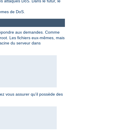
s attaques DoS. Dans le futur, le
blèmes de DoS.
répondre aux demandes. Comme
 root. Les fichiers eux-mêmes, mais
 racine du serveur dans
vez vous assurer qu'il possède des