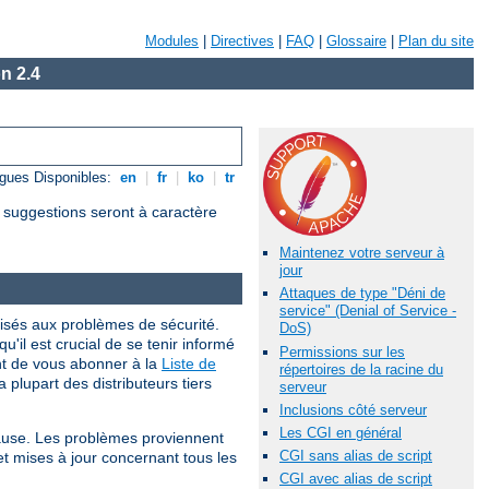
Modules
|
Directives
|
FAQ
|
Glossaire
|
Plan du site
n 2.4
gues Disponibles:
en
|
fr
|
ko
|
tr
s suggestions seront à caractère
Maintenez votre serveur à
jour
Attaques de type "Déni de
service" (Denial of Service -
isés aux problèmes de sécurité.
DoS)
qu'il est crucial de se tenir informé
Permissions sur les
nt de vous abonner à la
Liste de
répertoires de la racine du
 plupart des distributeurs tiers
serveur
Inclusions côté serveur
Les CGI en général
cause. Les problèmes proviennent
CGI sans alias de script
et mises à jour concernant tous les
CGI avec alias de script