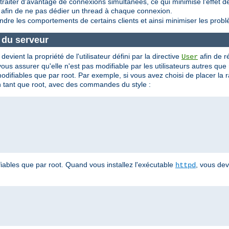
aiter d'avantage de connexions simultanées, ce qui minimise l'effet de
 afin de ne pas dédier un thread à chaque connexion.
indre les comportements de certains clients et ainsi minimiser les pro
e du serveur
evient la propriété de l'utilisateur défini par la directive
afin de 
User
s assurer qu'elle n'est pas modifiable par les utilisateurs autres que
modifiables que par root. Par exemple, si vous avez choisi de placer la
 en tant que root, avec des commandes du style :
iables que par root. Quand vous installez l'exécutable
, vous de
httpd