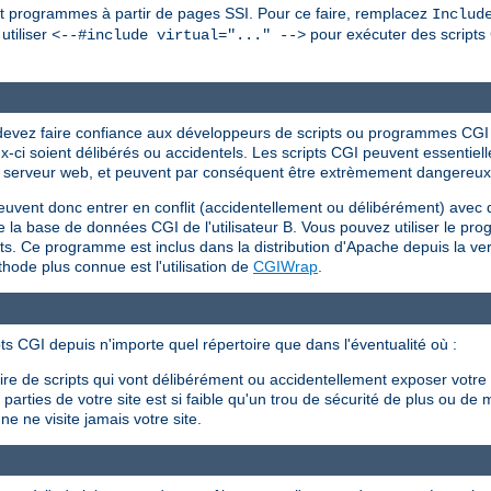
s et programmes à partir de pages SSI. Pour ce faire, remplacez
Includ
utiliser
pour exécuter des scripts 
<--#include virtual="..." -->
s devez faire confiance aux développeurs de scripts ou programmes CG
eux-ci soient délibérés ou accidentels. Les scripts CGI peuvent essent
r du serveur web, et peuvent par conséquent être extrèmement dangereux s
peuvent donc entrer en conflit (accidentellement ou délibérément) avec 
 efface la base de données CGI de l'utilisateur B. Vous pouvez utiliser le 
ents. Ce programme est inclus dans la distribution d'Apache depuis la ver
ode plus connue est l'utilisation de
CGIWrap
.
ts CGI depuis n'importe quel répertoire que dans l'éventualité où :
crire de scripts qui vont délibérément ou accidentellement exposer votr
arties de votre site est si faible qu'un trou de sécurité de plus ou de 
e ne visite jamais votre site.