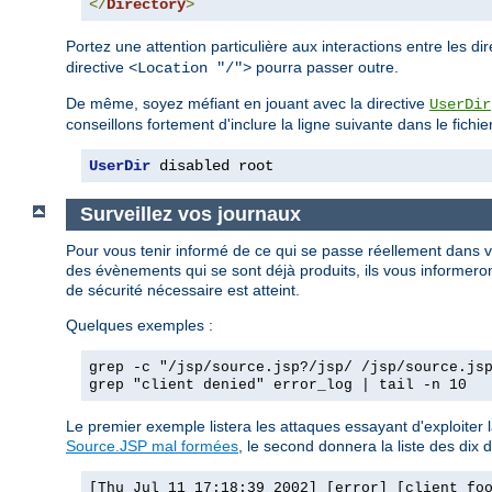
</
Directory
>
Portez une attention particulière aux interactions entre les di
directive
pourra passer outre.
<Location "/">
De même, soyez méfiant en jouant avec la directive
UserDir
conseillons fortement d'inclure la ligne suivante dans le fichie
UserDir
 disabled root
Surveillez vos journaux
Pour vous tenir informé de ce qui se passe réellement dans 
des évènements qui se sont déjà produits, ils vous informeront
de sécurité nécessaire est atteint.
Quelques exemples :
grep -c "/jsp/source.jsp?/jsp/ /jsp/source.js
grep "client denied" error_log | tail -n 10
Le premier exemple listera les attaques essayant d'exploiter 
Source.JSP mal formées
, le second donnera la liste des dix d
[Thu Jul 11 17:18:39 2002] [error] [client fo