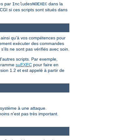
par
dans la
es
IncludesNOEXEC
CGI si ces scripts sont situés dans
I ainsi qu'à vos compétences pour
iellement exécuter des commandes
'ils ne sont pas vérifiés avec soin.
d'autres scripts. Par exemple,
programme
suEXEC
pour faire en
sion 1.2 et est appelé à partir de
e système à une attaque.
moins n'est pas très important.