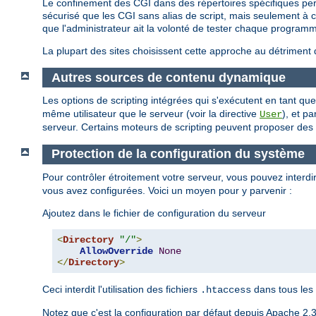
Le confinement des CGI dans des répertoires spécifiques perm
sécurisé que les CGI sans alias de script, mais seulement à con
que l'administrateur ait la volonté de tester chaque programm
La plupart des sites choisissent cette approche au détriment 
Autres sources de contenu dynamique
Les options de scripting intégrées qui s'exécutent en tant 
même utilisateur que le serveur (voir la directive
), et p
User
serveur. Certains moteurs de scripting peuvent proposer des re
Protection de la configuration du système
Pour contrôler étroitement votre serveur, vous pouvez interdire
vous avez configurées. Voici un moyen pour y parvenir :
Ajoutez dans le fichier de configuration du serveur
<
Directory
"/"
>
AllowOverride
None
</
Directory
>
Ceci interdit l'utilisation des fichiers
dans tous les 
.htaccess
Notez que c'est la configuration par défaut depuis Apache 2.3