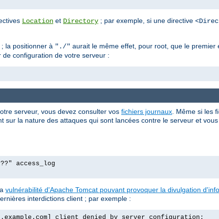
rectives
et
; par exemple, si une directive
Location
Directory
<Direc
; la positionner à
aurait le même effet, pour root, que le premie
"./"
r de configuration de votre serveur :
votre serveur, vous devez consulter vos
fichiers journaux
. Même si les f
 sur la nature des attaques qui sont lancées contre le serveur et vous p
p??" access_log
la
vulnérabilité d'Apache Tomcat pouvant provoquer la divulgation d'in
ernières interdictions client ; par exemple :
o.example.com] client denied by server configuration: