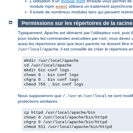
L'utilisation d'un
module mpm
threadé vous permet de tr
module mpm
utilisera un traitement asynchrone
event
Il existe de nombreux modules tiers qui peuvent restre
Permissions sur les répertoires de la racin
Typiquement, Apache est démarré par l'utilisateur root, puis il d
pour toutes les commandes exécutées par root, vous devez vou
aussi les répertoires ainsi que leurs parents ne doivent être 
, il est conseillé de créer le répertoire
/usr/local/apache
mkdir /usr/local/apache
cd /usr/local/apache
mkdir bin conf logs
chown 0 . bin conf logs
chgrp 0 . bin conf logs
chmod 755 . bin conf logs
Nous supposerons que
,
et
ne sont modif
/
/usr
/usr/local
protections similaires :
cp httpd /usr/local/apache/bin
chown 0 /usr/local/apache/bin/httpd
chgrp 0 /usr/local/apache/bin/httpd
chmod 511 /usr/local/apache/bin/httpd