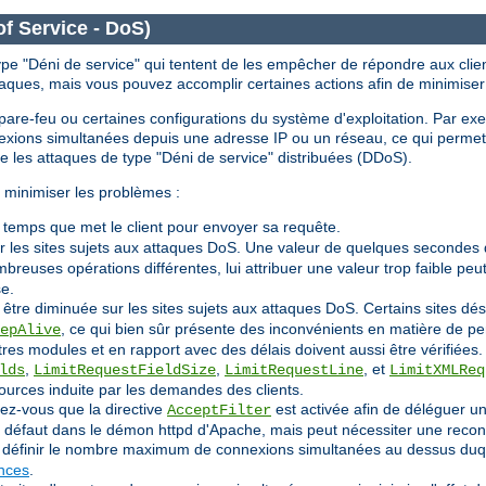
of Service - DoS)
ype "Déni de service" qui tentent de les empêcher de répondre aux clien
taques, mais vous pouvez accomplir certaines actions afin de minimiser
le pare-feu ou certaines configurations du système d'exploitation. Par ex
nnexions simultanées depuis une adresse IP ou un réseau, ce qui perm
re les attaques de type "Déni de service" distribuées (DDoS).
 minimiser les problèmes :
e temps que met le client pour envoyer sa requête.
r les sites sujets aux attaques DoS. Une valeur de quelques secondes 
reuses opérations différentes, lui attribuer une valeur trop faible p
se.
 être diminuée sur les sites sujets aux attaques DoS. Certains sites 
, ce qui bien sûr présente des inconvénients en matière de p
epAlive
tres modules et en rapport avec des délais doivent aussi être vérifiées.
,
,
, et
lds
LimitRequestFieldSize
LimitRequestLine
LimitXMLReq
ources induite par les demandes des clients.
rez-vous que la directive
est activée afin de déléguer un
AcceptFilter
ar défaut dans le démon httpd d'Apache, mais peut nécessiter une recon
définir le nombre maximum de connexions simultanées au dessus duque
ances
.