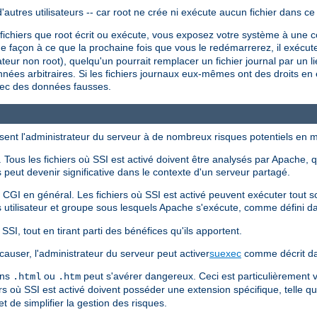
utres utilisateurs -- car root ne crée ni exécute aucun fichier dans ce
 fichiers que root écrit ou exécute, vous exposez votre système à une co
e façon à ce que la prochaine fois que vous le redémarrerez, il exécuter
sateur non root), quelqu'un pourrait remplacer un fichier journal par un l
nnées arbitraires. Si les fichiers journaux eux-mêmes ont des droits en é
vec des données fausses.
sent l'administrateur du serveur à de nombreux risques potentiels en m
Tous les fichiers où SSI est activé doivent être analysés par Apache, q
peut devenir significative dans le contexte d'un serveur partagé.
s CGI en général. Les fichiers où SSI est activé peuvent exécuter tout
 utilisateur et groupe sous lesquels Apache s'exécute, comme défini 
SI, tout en tirant parti des bénéfices qu'ils apportent.
causer, l'administrateur du serveur peut activer
suexec
comme décrit da
ons
ou
peut s'avérer dangereux. Ceci est particulièrement
.html
.htm
iers où SSI est activé doivent posséder une extension spécifique, telle q
 de simplifier la gestion des risques.