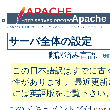
Apach
Apache
>
HTTP サーバ
>
ドキュメンテーション
>
バージョン 2.4
サーバ全体の設定
翻訳済み言語:
e
この日本語訳はすでに古
性があります。 最近更
には英語版をご覧下さい
このドキュメントでは
cor