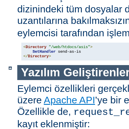
dizinindeki tüm dosyalar 
uzantılarına bakılmaksızı
eylemcisi tarafından işlem
<
Directory
"/web/htdocs/asis"
>
SetHandler
</
Directory
>
Yazılım Geliştirenler
Eylemci özellikleri gerçek
üzere
Apache API
’ye bir 
Özellikle de,
request_r
kayıt eklenmiştir: