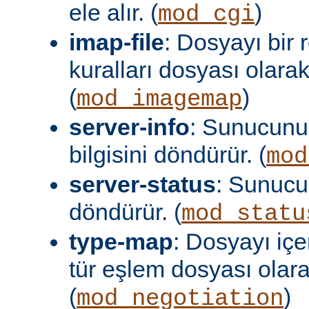
ele alır. (
)
mod_cgi
imap-file
: Dosyayı bir
kuralları dosyası olara
(
)
mod_imagemap
server-info
: Sunucunu
bilgisini döndürür. (
mod
server-status
: Sunuc
döndürür. (
mod_statu
type-map
: Dosyayı içer
tür eşlem dosyası olar
(
)
mod_negotiation