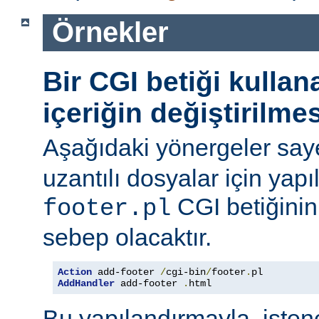
Örnekler
Bir CGI betiği kulla
içeriğin değiştirilmes
Aşağıdaki yönergeler say
uzantılı dosyalar için yapı
CGI betiğinini
footer.pl
sebep olacaktır.
Action
 add-footer 
/
cgi-bin
/
footer
.
AddHandler
 add-footer 
.
html
Bu yapılandırmayla, iste