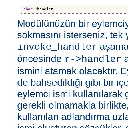
char
*
handler
Modülünüzün bir eylemciy
sokmasını isterseniz, tek 
aşama
invoke_handler
öncesinde
a
r->handler
ismini atamak olacaktır. 
de bahsedildiği gibi bir içe
eylemci ismi kullanılarak 
gerekli olmamakla birlikte,
kullanılan adlandırma uzl
ismi oluşturan sözcükler, 