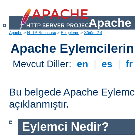
Apache 
Apache
>
HTTP Sunucusu
>
Belgeleme
>
Sürüm 2.4
Apache Eylemcilerin
Mevcut Diller:
en
|
es
|
f
Bu belgede Apache Eylemcil
açıklanmıştır.
Eylemci Nedir?