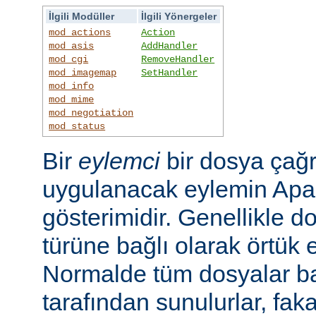
İlgili Modüller
İlgili Yönergeler
mod_actions
Action
mod_asis
AddHandler
mod_cgi
RemoveHandler
mod_imagemap
SetHandler
mod_info
mod_mime
mod_negotiation
mod_status
Bir
eylemci
bir dosya çağr
uygulanacak eylemin Apac
gösterimidir. Genellikle d
türüne bağlı olarak örtük e
Normalde tüm dosyalar b
tarafından sunulurlar, faka