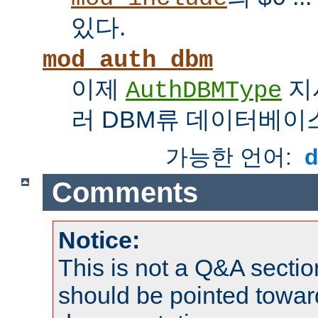
있다.
mod_auth_dbm
이제
지
AuthDBMType
러 DBM류 데이터베이
가능한 언어:
Comments
Notice:
This is not a Q&A sect
should be pointed towar