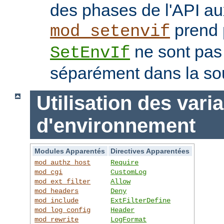
des phases de l'API au
prend p
mod_setenvif
ne sont pas
SetEnvIf
séparément dans la so
Utilisation des vari
d'environnement
Modules Apparentés
Directives Apparentées
mod_authz_host
Require
mod_cgi
CustomLog
mod_ext_filter
Allow
mod_headers
Deny
mod_include
ExtFilterDefine
mod_log_config
Header
mod_rewrite
LogFormat