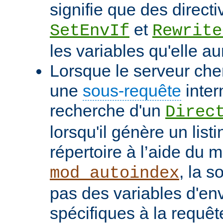
signifie que des directi
et
SetEnvIf
Rewrite
les variables qu'elle au
Lorsque le serveur che
une
sous-requête
inter
recherche d'un
Direc
lorsqu'il génère un list
répertoire à l’aide du 
, la s
mod_autoindex
pas des variables d'e
spécifiques à la requêt