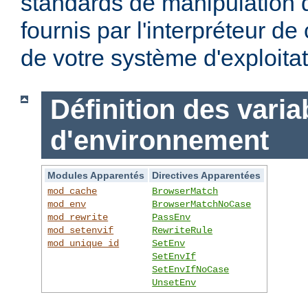
standards de manipulation 
fournis par l'interpréteur d
de votre système d'exploitat
Définition des varia
d'environnement
Modules Apparentés
Directives Apparentées
mod_cache
BrowserMatch
mod_env
BrowserMatchNoCase
mod_rewrite
PassEnv
mod_setenvif
RewriteRule
mod_unique_id
SetEnv
SetEnvIf
SetEnvIfNoCase
UnsetEnv