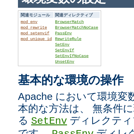
関連モジュール
関連ディレクティブ
mod_env
BrowserMatch
mod_rewrite
BrowserMatchNoCase
mod_setenvif
PassEnv
mod_unique_id
RewriteRule
SetEnv
SetEnvIf
SetEnvIfNoCase
UnsetEnv
基本的な環境の操作
Apache において環境
本的な方法は、 無条件
る
ディレクティ
SetEnv
です。
ディレ
PassEnv