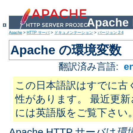
Apach
Apache
>
HTTP サーバ
>
ドキュメンテーション
>
バージョン 2.4
Apache の環境変数
翻訳済み言語:
e
この日本語訳はすでに古
性があります。 最近更
には英語版をご覧下さい
Apache HTTP サーバは
環