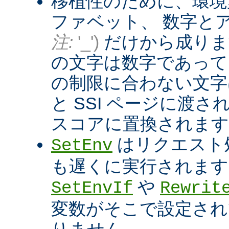
移植性のために、環境
ファベット、 数字と
注:
'_')
だけから成りま
の文字は数字であって
の制限に合わない文字は
と SSI ページに渡
スコアに置換されます
はリクエスト
SetEnv
も遅くに実行されます
や
SetEnvIf
Rewrit
変数がそこで設定され
りません。