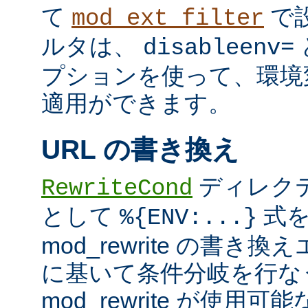
て
で
mod_ext_filter
ルタは、
disableenv=
プションを使って、環境
適用ができます。
URL の書き換え
ディレク
RewriteCond
として
式を
%{ENV:...}
mod_rewrite の書
に基いて条件分岐を行な
mod_rewrite が使用