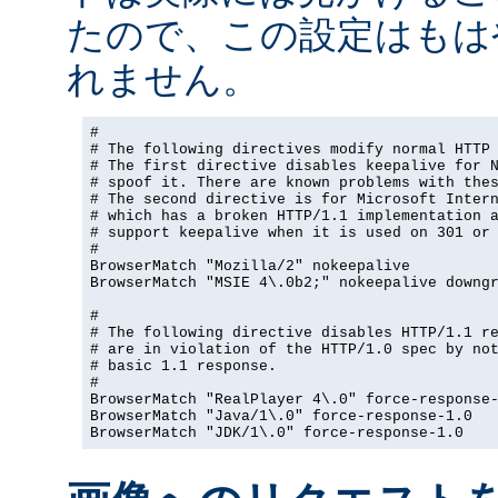
たので、この設定はもは
れません。
#

# The following directives modify normal HTTP 
# The first directive disables keepalive for N
# spoof it. There are known problems with thes
# The second directive is for Microsoft Intern
# which has a broken HTTP/1.1 implementation a
# support keepalive when it is used on 301 or 
#

BrowserMatch "Mozilla/2" nokeepalive

BrowserMatch "MSIE 4\.0b2;" nokeepalive downgr
#

# The following directive disables HTTP/1.1 re
# are in violation of the HTTP/1.0 spec by not
# basic 1.1 response.

#

BrowserMatch "RealPlayer 4\.0" force-response-
BrowserMatch "Java/1\.0" force-response-1.0

BrowserMatch "JDK/1\.0" force-response-1.0