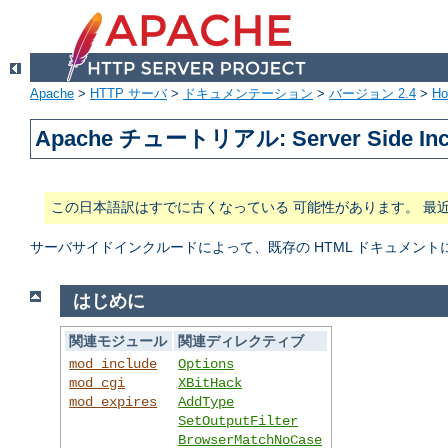
Apache
>
HTTP サーバ
>
ドキュメンテーション
>
バージョン 2.4
>
H
Apache チュートリアル: Server Side In
この日本語訳はすでに古くなっている 可能性があります。 最
サーバサイドインクルードによって、既存の HTML ドキュメン
はじめに
関連モジュール
関連ディレクティブ
mod_include
Options
mod_cgi
XBitHack
mod_expires
AddType
SetOutputFilter
BrowserMatchNoCase