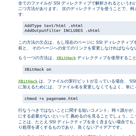
全てのファイルが SSI ディレクティブで解析されるというわ
二つ方法があります。 次のディレクティブを使うことで、例
す:
AddType text/html .shtml
AddOutputFilter INCLUDES .shtml
この方法の欠点は、もし現在のページに SSI ディレクティ
前と、 そのページへの全てのリンクを変更しなければならな
もう一つの方法は、
ディレクティブを使用すること
XBitHack
XBitHack on
は、ファイルの実行ビットが立っている場合、 SSI 
XBitHack
に加えるためには、 ファイル名を変更しなくてもよく、単に
chmod +x pagename.html
行なうべきではないことに関する短いコメント。時々誰かが
にする必要がないといって 薦めるのを見ることでしょう。こ
ことは、たとえ SSI ディレクティブを全く含まない場合でも
り処理を遅くするものであり、良くないアイデアです。