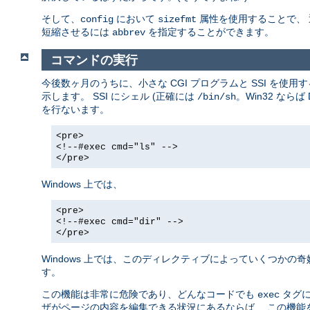
そして、
において
属性を使用することで、
config
sizefmt
短縮させるには
を指定することができます。
abbrev
コマンドの実行
今後数ヶ月のうちに、小さな CGI プログラムと SSI を
示します。 SSI にシェル (正確には
。Win32 な
/bin/sh
を行ないます。
<pre>
<!--#exec cmd="ls" -->
</pre>
Windows 上では、
<pre>
<!--#exec cmd="dir" -->
</pre>
Windows 上では、このディレクティブによっていくつかの
す。
この機能は非常に危険であり、どんなコードでも
タグに
exec
ザがページの内容を編集できる状況にあるならば、 この機能