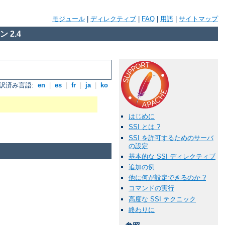
モジュール
|
ディレクティブ
|
FAQ
|
用語
|
サイトマップ
 2.4
訳済み言語:
en
|
es
|
fr
|
ja
|
ko
はじめに
SSI とは ?
SSI を許可するためのサーバ
の設定
基本的な SSI ディレクティブ
追加の例
他に何が設定できるのか ?
コマンドの実行
高度な SSI テクニック
終わりに