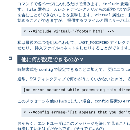
コマンドで各ページに入れるだけで済みます。
要素
include
す。
属性は、
カレントディレクトリからの相対パスで
file
を含むことができないことを意味します。
属性は、お
virtual
始めることができますが、 提供するファイルと同じサーバ上
<!--#include virtual="/footer.html" -->
私は最後の二つを組み合わせて、
ディレクテ
LAST_MODIFIED
せたり、 挿入ファイルのネストをしたりすることができます
他に何が設定できるのか ?
時刻書式を
で設定できることに加えて、 更に二つ
config
co
通常、SSI ディレクティブで何かがうまくいかないときは、
[an error occurred while processing this dire
このメッセージを他のものにしたい場合、
要素の
config
err
<!--#config errmsg="[It appears that you don'
おそらく、エンドユーザはこのメッセージを決して見ることはあ
解決しているはずだからです。(そうですよね?)