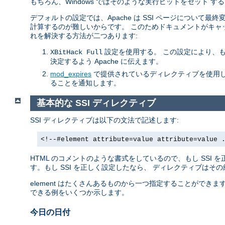
もちろん、Windows ではそのような実行ビットをセット
デフォルトの設定では、Apache は SSI ページについて
計算するのが難しいからです。 このためドキュメントがキャ
れを解決する方法が二つあります:
設定を使用する。 この設定により、
XBitHack Full
決定するよう Apache に伝えます。
mod_expires
で提供されているディレクティブを使用し
ることを通知します。
基本的な SSI ディレクティブ
SSI ディレクティブは以下の文法で記述します:
<!--#element attribute=value attribute=value 
HTML のコメントのような書式をしているので、もし SSI
す。もし SSI を正しく設定したなら、 ディレクティブはそ
element はたくさんあるものから一つ指定することができ
できる例をいくつか示します。
今日の日付