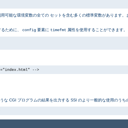
に利用可能な環境変数の全ての セットを含む多くの標準変数があります。
するために、
要素に
属性を使用することができます。
config
timefmt
e="index.html" -->
ような CGI プログラムの結果を出力する SSI のより一般的な使用のう
>