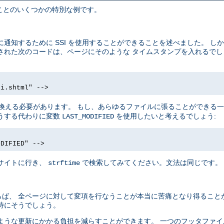
きることのいくつかの特別な例です。
通知するために SSI を使用することができることを述べました。 し
配置された次のコードは、ページにそのような タイムスタンプを入れるで
si.shtml" -->
換える必要があります。 もし、あらゆるファイルに張ることができる
うする代わりに変数
を使用したいと考えるでしょう:
LAST_MODIFIED
ODIFIED" -->
サイトに行き、
で検索してみてください。文法は同じです。
strftime
ば、 全ページに対して変項を行なうことが本当に苦痛となり得ること
特にそうでしょう。
ような更新にかかる負担を減らすことができます。 一つのフッタファ