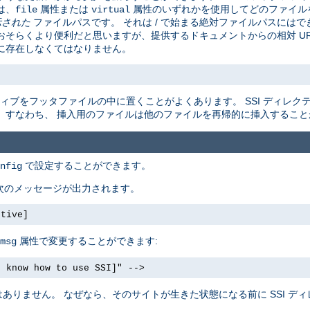
は、
属性または
属性のいずれかを使用してどのファイル
file
virtual
示された
ファイルパスです。 それは / で始まる絶対ファイルパスにはでき
そらくより便利だと思いますが、提供するドキュメントからの相対 URL
に存在しなくてはなりません。
ィブをフッタファイルの中に置くことがよくあります。 SSI ディレク
。すなわち、 挿入用のファイルは他のファイルを再帰的に挿入すること
で設定することができます。
nfig
 次のメッセージが出力されます。
ctive]
属性で変更することができます:
msg
t know how to use SSI]" -->
りません。 なぜなら、そのサイトが生きた状態になる前に SSI ディ