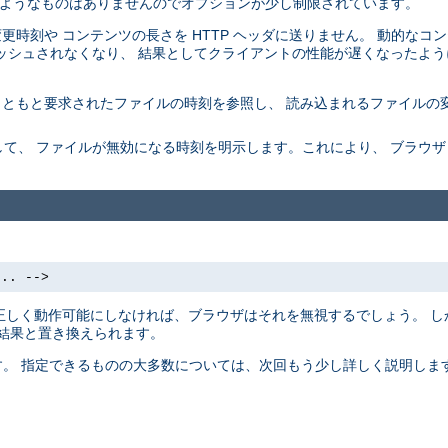
 するようなものはありませんのでオプションが少し制限されています。
最終変更時刻や コンテンツの長さを HTTP ヘッダに送りません。 動的な
ッシュされなくなり、 結果としてクライアントの性能が遅くなったよう
もともと要求されたファイルの時刻を参照し、 読み込まれるファイルの
て、 ファイルが無効になる時刻を明示します。これにより、 ブラウ
... -->
 を正しく動作可能にしなければ、ブラウザはそれを無視するでしょう。 し
の結果と置き換えられます。
ます。 指定できるものの大多数については、次回もう少し詳しく説明します