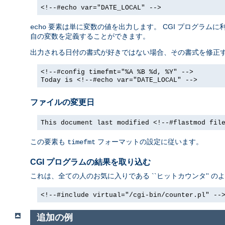
<!--#echo var="DATE_LOCAL" -->
要素は単に変数の値を出力します。 CGI プログラム
echo
自の変数を定義することができます。
出力される日付の書式が好きではない場合、その書式を修正
<!--#config timefmt="%A %B %d, %Y" -->
Today is <!--#echo var="DATE_LOCAL" -->
ファイルの変更日
This document last modified <!--#flastmod fil
この要素も
フォーマットの設定に従います。
timefmt
CGI プログラムの結果を取り込む
これは、全ての人のお気に入りである ``ヒットカウンタ'' の
<!--#include virtual="/cgi-bin/counter.pl" --
追加の例