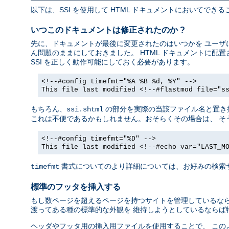
以下は、SSI を使用して HTML ドキュメントにおいてで
いつこのドキュメントは修正されたのか ?
先に、ドキュメントが最後に変更されたのはいつかを ユーザに
ん問題のままにしておきました。 HTML ドキュメントに
SSI を正しく動作可能にしておく必要があります。
<!--#config timefmt="%A %B %d, %Y" -->
This file last modified <!--#flastmod file="s
もちろん、
の部分を実際の当該ファイル名と置き
ssi.shtml
これは不便であるかもしれません。おそらくその場合は、 そ
<!--#config timefmt="%D" -->
This file last modified <!--#echo var="LAST_M
書式についてのより詳細については、お好みの検索
timefmt
標準のフッタを挿入する
もし数ページを超えるページを持つサイトを管理しているなら
渡ってある種の標準的な外観を 維持しようとしているならば
ヘッダやフッタ用の挿入用ファイルを使用することで、 この