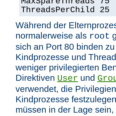
MaxSpareThreads 75
ThreadsPerChild 25
Während der Elternprozes
normalerweise als
g
root
sich an Port 80 binden z
Kindprozesse und Thread
weniger privilegierten Ben
Direktiven
und
User
Gro
verwendet, die Privilegie
Kindprozesse festzulegen
müssen in der Lage sein, 