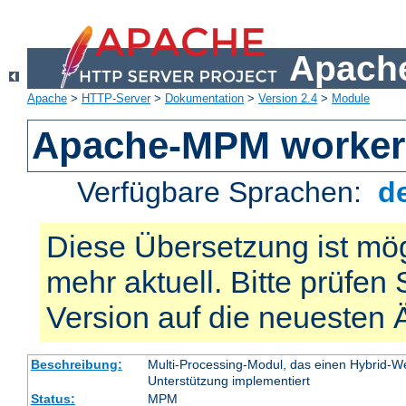
Apache
Apache
>
HTTP-Server
>
Dokumentation
>
Version 2.4
>
Module
Apache-MPM worker
Verfügbare Sprachen:
d
Diese Übersetzung ist mög
mehr aktuell. Bitte prüfen 
Version auf die neuesten
Beschreibung:
Multi-Processing-Modul, das einen Hybrid-We
Unterstützung implementiert
Status:
MPM