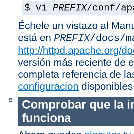
$ vi
PREFIX
/conf/ap
Échele un vistazo al Man
está en
PREFIX
/docs/m
http://httpd.apache.org/do
versión más reciente de 
completa referencia de l
configuracion
disponibles
Comprobar que la i
funciona