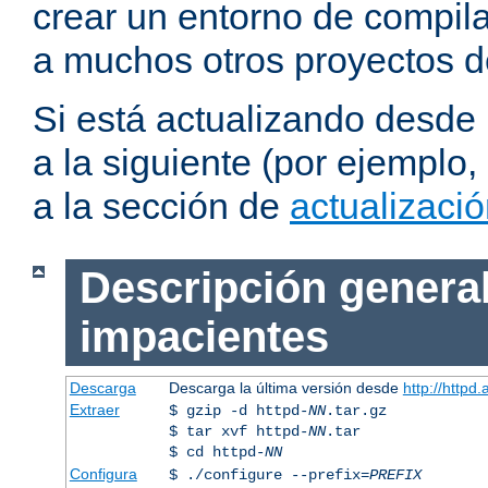
crear un entorno de compil
a muchos otros proyectos d
Si está actualizando desde
a la siguiente (por ejemplo,
a la sección de
actualizaci
Descripción general
impacientes
Descarga
Descarga la última versión desde
http://httpd
Extraer
$ gzip -d httpd-
NN
.tar.gz
$ tar xvf httpd-
NN
.tar
$ cd httpd-
NN
Configura
$ ./configure --prefix=
PREFIX