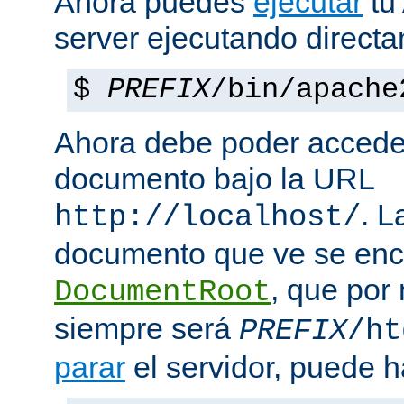
Ahora puedes
ejecutar
tu
server ejecutando direct
$
PREFIX
/bin/apache
Ahora debe poder acceder
documento bajo la URL
. L
http://localhost/
documento que ve se enc
, que por
DocumentRoot
siempre será
PREFIX
/ht
parar
el servidor, puede h