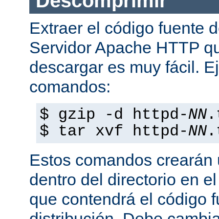
Descomprimir
Extraer el código fuente d
Servidor Apache HTTP q
descargar es muy fácil. E
comandos:
$ gzip -d httpd-
NN
.
$ tar xvf httpd-
NN
.
Estos comandos crearán u
dentro del directorio en e
que contendrá el código 
distribución. Debe cambia