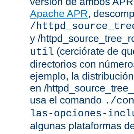
versión de ambos APR 
Apache APR
, descomp
/httpd_source_tre
y /httpd_source_tree_r
(cerciórate de qu
util
directorios con número
ejemplo, la distribuci
en /httpd_source_tree_r
usa el comando
./co
las-opciones-incl
algunas plataformas de