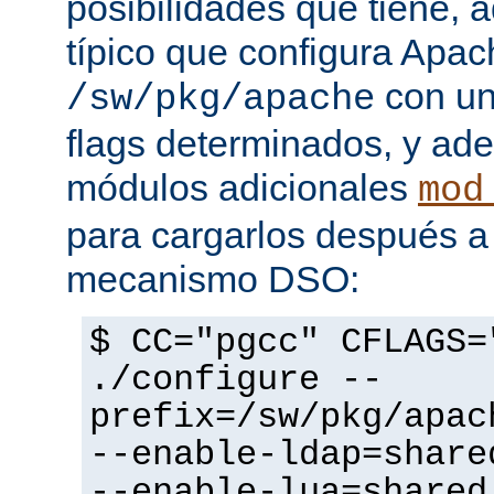
posibilidades que tiene, 
típico que configura Apac
con un
/sw/pkg/apache
flags determinados, y ad
módulos adicionales
mod
para cargarlos después a 
mecanismo DSO:
$ CC="pgcc" CFLAGS=
./configure --
prefix=/sw/pkg/apac
--enable-ldap=share
--enable-lua=shared